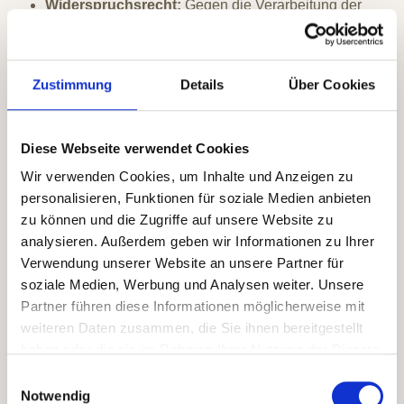
Widerspruchsrecht:
Gegen die Verarbeitung der
Daten aus Gründen, die sich aus Ihrer besonderen
Situation ergeben.
Widerrufsrecht bei Einwilligungen:
Erteilte
Zustimmung
Details
Über Cookies
Einwilligungen können jederzeit widerrufen werden.
Auskunftsrecht:
Auskunft über die verarbeiteten
Daten gemäß den gesetzlichen Vorgaben.
Diese Webseite verwendet Cookies
Recht auf Berichtigung:
Vervollständigung oder
Wir verwenden Cookies, um Inhalte und Anzeigen zu
Berichtigung unrichtiger Daten.
personalisieren, Funktionen für soziale Medien anbieten
Recht auf Löschung und Einschränkung der
zu können und die Zugriffe auf unsere Website zu
Verarbeitung:
Löschung oder Einschränkung der
analysieren. Außerdem geben wir Informationen zu Ihrer
Datenverarbeitung nach den gesetzlichen Vorgaben.
Verwendung unserer Website an unsere Partner für
Recht auf Datenübertragbarkeit:
Erhalt der
soziale Medien, Werbung und Analysen weiter. Unsere
bereitgestellten Daten in einem strukturierten,
Partner führen diese Informationen möglicherweise mit
gängigen und maschinenlesbaren Format.
weiteren Daten zusammen, die Sie ihnen bereitgestellt
Beschwerde bei Aufsichtsbehörde:
Recht auf
haben oder die sie im Rahmen Ihrer Nutzung der Dienste
Beschwerde bei einer zuständigen
gesammelt haben.
Datenschutzaufsichtsbehörde.
Einwilligungsauswahl
Notwendig