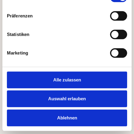
Begriffsdefinitionen
Personenbezogene Daten:
Alle Informationen zu
Präferenzen
einer identifizierten oder identifizierbaren natürlichen
Person.
Statistiken
Standortdaten:
Daten zur geografischen Position
eines Geräts oder einer Person.
Verantwortlicher:
Die natürliche oder juristische
Marketing
Person, Behörde oder andere Stelle, die über Zwecke
und Mittel der Datenverarbeitung entscheidet.
Verarbeitung:
Jeder Umgang mit personenbezogenen
Alle zulassen
Daten, wie Erheben, Auswerten, Speichern,
Übermitteln oder Löschen.
Auswahl erlauben
Hinweis:
Erstellt mit kostenlosem Datenschutz-Generator.de von Dr.
Thomas Schwenke
Ablehnen