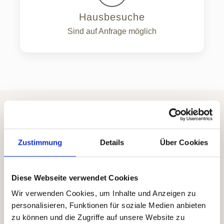
Hausbesuche
Sind auf Anfrage möglich
Infos über
Zustimmung
Details
Über Cookies
Rezepte & Rezeptgebühr
Wir behandeln Patienten mit einem
Diese Webseite verwendet Cookies
Rezept
der
Berufsgenossenschaft
Wir verwenden Cookies, um Inhalte und Anzeigen zu
(BG),
Privatpatienten
und alle
personalisieren, Funktionen für soziale Medien anbieten
zu können und die Zugriffe auf unsere Website zu
gesetzlich Versicherten
.